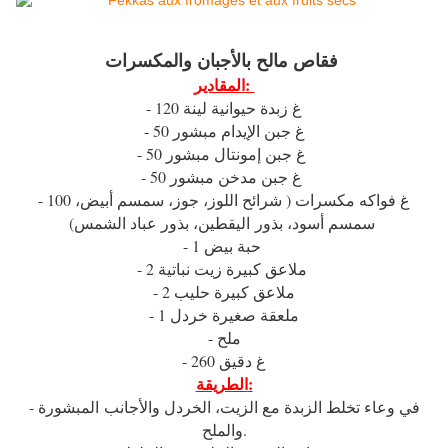
فقاص مالح بالأجبان والمكسرات
المقادير:
- 120 غ زبدة حيوانية لينة
- 50 غ جبن الإيدام مبشور
- 50 غ جبن إمونتال مبشور
- 50 غ جبن مدخن مبشور
- 100 غ فواكه مكسرات ( شرائح اللوز، جوز، سمسم أبيض،
سمسم أسود، بذور اليقطين، بذور عباد الشمس)
- 1 حبة بيض
- 2 ملاعق كبيرة زيت نباتية
- 2 ملاعق كبيرة حليب
- 1 ملعقة صغيرة خردل
- ملح
- 260 غ دقيق
الطريقة:
- في وعاء تخلط الزبدة مع الزيت، الخردل والأجانب المبشورة
والملح.