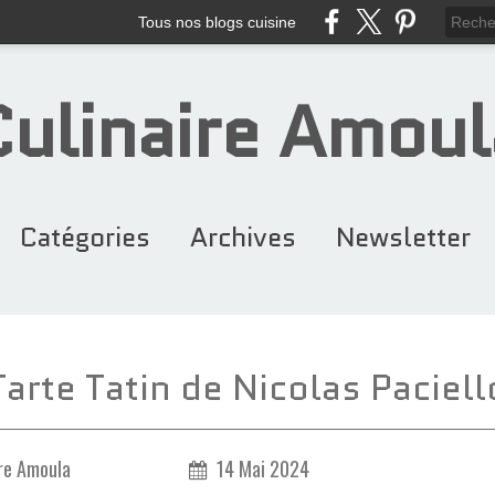
Tous nos blogs cuisine
Culinaire Amoul
Catégories
Archives
Newsletter
Recettes Maroca... (384)
Gâteaux & Entre... (116)
Cakes & Cupcake... (94)
Petits Fours &... (243)
Recettes Noël (103)
Ramadan (146)
Desserts (110)
Chocolat (97)
Entrées (88)
2026
2025
2024
2023
2022
2020
2021
2019
2018
2016
2015
2014
2013
2012
2017
2011
Tarte Tatin de Nicolas Paciell
re Amoula
14 Mai 2024