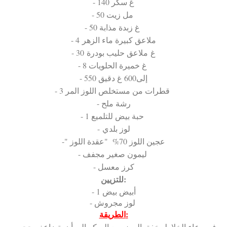
- 140 غ سكر
- 50 مل زيت
- 50 غ زبدة مذابة
- 4 ملاعق كبيرة ماء الزهر
- 30 غ ملاعق حليب بودرة
- 8 غ خميرة الحلويات
- 550 إلى600 غ دقيق
- 3 قطرات من مستخلص اللوز المر
- رشة ملح
- 1 حبة بيض للتلميع
- لوز بلدي
-" عجين اللوز 70% "عقدة اللوز
- ليمون صغير مجفف
- كرز معسل
للتزيين:
- 1 أبيض بيض
- لوز مجروش
الطريقة:
- في وعاء الخلاط يخفق البيض مع السكر إلى أن يتضاعف حجمه.