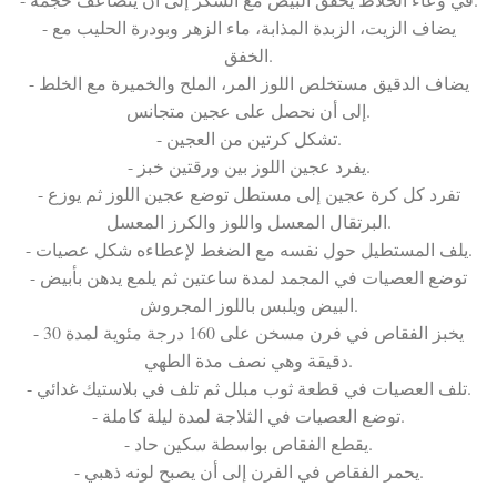
- يضاف الزيت، الزبدة المذابة، ماء الزهر وبودرة الحليب مع
الخفق.
- يضاف الدقيق مستخلص اللوز المر، الملح والخميرة مع الخلط
إلى أن نحصل على عجين متجانس.
- تشكل كرتين من العجين.
- يفرد عجين اللوز بين ورقتين خبز.
- تفرد كل كرة عجين إلى مستطل توضع عجين اللوز ثم يوزع
البرتقال المعسل واللوز والكرز المعسل.
- يلف المستطيل حول نفسه مع الضغط لإعطاءه شكل عصيات.
- توضع العصيات في المجمد لمدة ساعتين ثم يلمع يدهن بأبيض
البيض ويلبس باللوز المجروش.
- يخبز الفقاص في فرن مسخن على 160 درجة مئوية لمدة 30
دقيقة وهي نصف مدة الطهي.
- تلف العصيات في قطعة ثوب مبلل ثم تلف في بلاستيك غدائي.
- توضع العصيات في الثلاجة لمدة ليلة كاملة.
- يقطع الفقاص بواسطة سكين حاد.
- يحمر الفقاص في الفرن إلى أن يصبح لونه ذهبي.