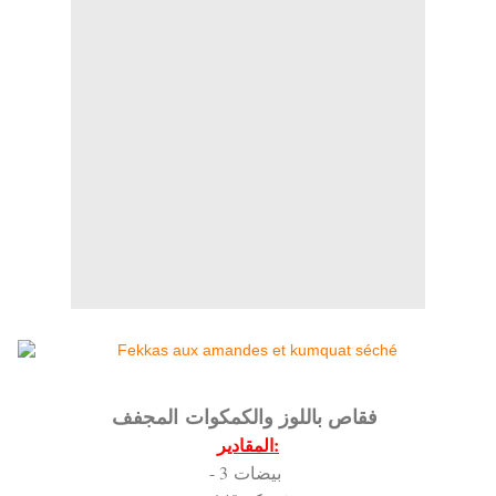
فقاص باللوز والكمكوات المجفف
المقادير:
- 3 بيضات