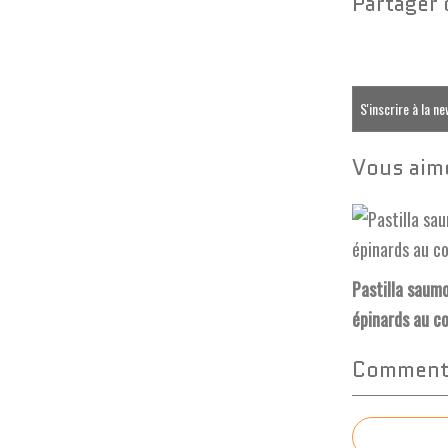
Partager 
S'inscrire à la n
Vous aime
Pastilla saum
épinards au c
Commente