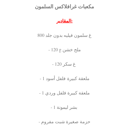
مكعبات غرافلاكس السلمون
المقادير:
800 غ سلمون فيليه بدون جلد
- 120 g ملح خشن
- 120 غ سكر
- 1 ملعقة كبيرة فلفل أسود
- 1 ملعقة كبيرة فلفل وردي
- 1 بشر ليمونة
- حزمة صغيرة شبت مفروم