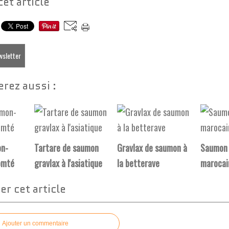
cet article
ewsletter
rez aussi :
on-
Tartare de saumon
Gravlax de saumon à
Saumon 
omté
gravlax à l'asiatique
la betterave
marocai
r cet article
Ajouter un commentaire