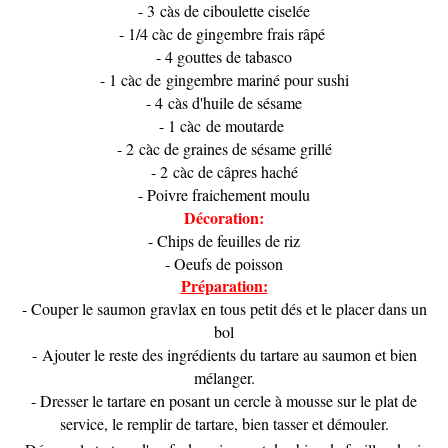
- 3 càs de ciboulette ciselée
- 1/4 càc de gingembre frais râpé
- 4 gouttes de tabasco
- 1 càc de gingembre mariné pour sushi
- 4 càs d'huile de sésame
- 1 càc de moutarde
- 2 càc de graines de sésame grillé
- 2 càc de câpres haché
- Poivre fraichement moulu
Décoration:
- Chips de feuilles de riz
- O
eufs de poisson
Préparation:
- Couper le saumon gravlax en tous petit dés et le placer dans un
bol
- Ajouter le reste des ingrédients du tartare au saumon et bien
mélanger.
- Dresser le tartare en posant un cercle à mousse sur le plat de
service, le remplir de tartare, bien tasser et démouler.