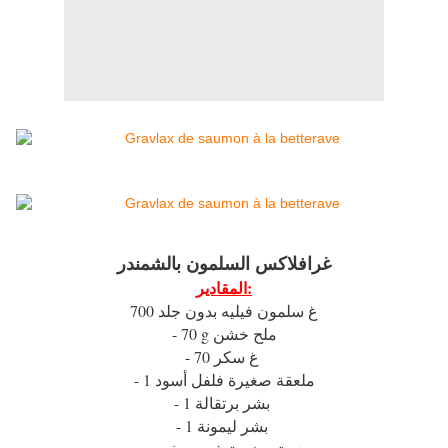
غرافلاكس السلمون بالشمندر
المقادير:
700 غ سلمون فيليه بدون جلد
- 70 g ملح خشن
- 70 غ سكر
- 1 ملعقة صغيرة فلفل أسود
- 1 بشر برتقالة
- 1 بشر ليمونة