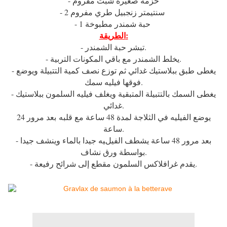
- حزمة صغيرة شبت مفروم
- 2 سنتيمتر زنجبيل طري مفروم
- 1 حبة شمندر مطبوخة
الطريقة:
- تبشر حبة الشمندر.
- يخلط الشمندر مع باقي المكونات التربية.
- يغطى طبق ببلاستيك غدائي ثم توزع نصف كمية التتبيلة ويوضع
فوقها فيليه سمك.
- يغطى السمك بالتتبيلة المتبقية ويغلف فيليه السلمون ببلاستيك
غدائي.
يوضع الفيليه في الثلاجة لمدة 48 ساعة مع قلبه بعد مرور 24
ساعة.
- بعد مرور 48 ساعة يشطف الفيليه جيدا بالماء وينشف جيدا
بواسطة ورق نشاف.
- يقدم غرافلاكس السلمون مقطع إلى شرائح رفيعة.