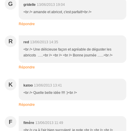
G
gridelle
13/06/2013 19:04
<br /> amande et abricot, c'est parfait!<br />
Répondre
R
red
13/06/2013 14:35
<br /> Une délicieuse façon et agréable de déguster les
abricots ......<br /> <br /> <br /> Bonne journée .......<br />
Répondre
K
katoo
13/06/2013 13:41
<br /> Quelle belle idée !!!! :)<br />
Répondre
F
fimère
13/06/2013 11:49
<br /> ça à l'air bien succulent, je note <br /> <br /> <br />