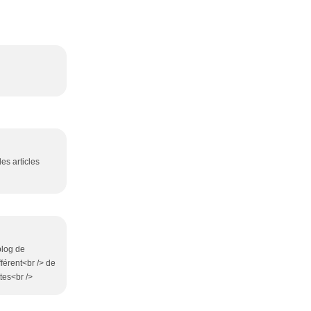
des articles
blog de
fférent<br /> de
tes<br />