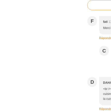
F
fati
1
Merci 
Répond
C
D
DAH
<br /
cuisin
la cu
Répond