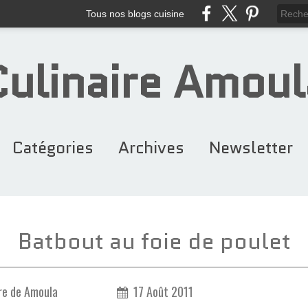
Tous nos blogs cuisine
Culinaire Amoul
Catégories
Archives
Newsletter
Recettes Maroca... (384)
Gâteaux & Entre... (116)
Cakes & Cupcake... (94)
Petits Fours &... (243)
Recettes Noël (103)
Ramadan (146)
Desserts (110)
Chocolat (97)
Entrées (88)
2026
2025
2024
2023
2022
2020
2021
2019
2018
2016
2015
2014
2013
2012
2017
2011
Batbout au foie de poulet
re de Amoula
17 Août 2011