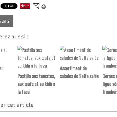
ewsletter
rez aussi :
 au
Assortiment de
Pastilla aux tomates,
salades de Seffa salée
Cornes d
aux œufs et au khlîi à
figue sé
la fassi
framboi
r cet article