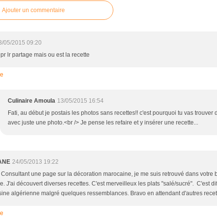
Ajouter un commentaire
3/05/2015 09:20
pr lr partage mais ou est la recette
re
Culinaire Amoula
13/05/2015 16:54
Fati, au début je postais les photos sans recettes!! c'est pourquoi tu vas trouver 
avec juste une photo.<br /> Je pense les refaire et y insérer une recette...
ANE
24/05/2013 19:22
> Consultant une page sur la décoration marocaine, je me suis retrouvé dans votre 
e. J'ai découvert diverses recettes. C'est merveilleux les plats "salé/sucré". C'est di
isine algérienne malgré quelques ressemblances. Bravo en attendant d'autres recet
re