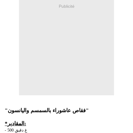
Publicité
"فقاص عاشوراء بالسمسم واليانسون"
*المقادير:
- 500 غ دقيق