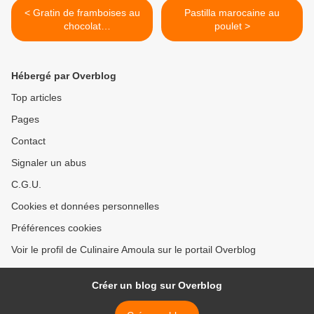
< Gratin de framboises au
Pastilla marocaine au
chocolat
poulet >
http://www.culinaireamoula.
com/article-gratin-de-
framboises-au-chocolat-
Hébergé par Overblog
120930411.html
Top articles
Pages
Contact
Signaler un abus
C.G.U.
Cookies et données personnelles
Préférences cookies
Voir le profil de Culinaire Amoula sur le portail Overblog
Créer un blog sur Overblog