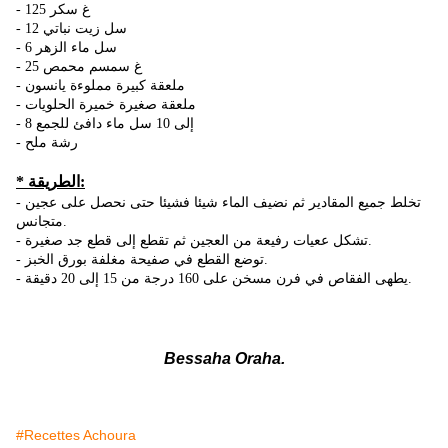
- 125 غ سكر
- 12 سل زيت نباتي
- 6 سل ماء الزهر
- 25 غ سمسم محمص
- ملعقة كبيرة مملوءة يانسون
- ملعقة صغيرة خميرة الحلويات
- 8 إلى 10 سل ماء دافئ للجمع
- رشة ملح
* الطريقة:
- تخلط جميع المقادير ثم نضيف الماء شيئا فشيئا حتى نحصل على عجين
متجانس.
- تشكل ععيات رفيعة من العجين ثم تقطع إلى قطع جد صغيرة.
- توضع القطع في صفيحة مغلفة بورق الخبز.
- يطهى الفقاص في فرن مسخن على 160 درجة من 15 إلى 20 دقيقة.
Bessaha Oraha.
#Recettes Achoura