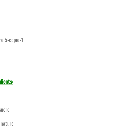
dients:
sucre
 nature