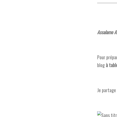
Assalamo Al
Pour prépar
blog
à tabl
Je partage 