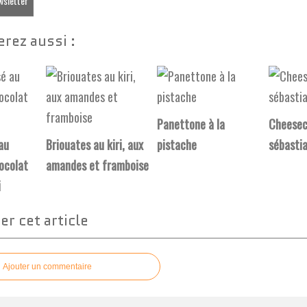
ewsletter
rez aussi :
Panettone à la
Cheesec
au
Briouates au kiri, aux
pistache
sébasti
ocolat
amandes et framboise
i
r cet article
Ajouter un commentaire