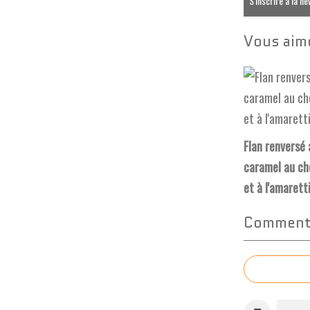
S'inscrire à la n
Vous aime
Flan renversé 
caramel au ch
et à l'amarett
Commente