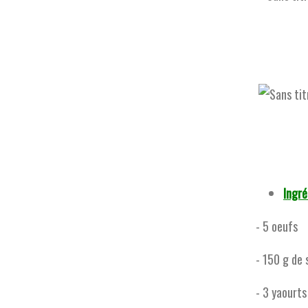
Ingré
- 5 oeufs
- 150 g de 
- 3 yaourts