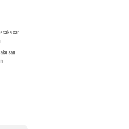
ake san
an