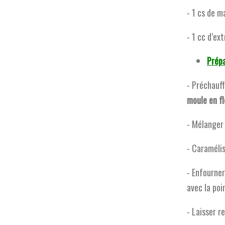
- 1 cs de m
- 1 cc d’ext
Prépa
- Préchauff
moule en f
- Mélanger
- Caramélis
- Enfourner
avec la poi
- Laisser r