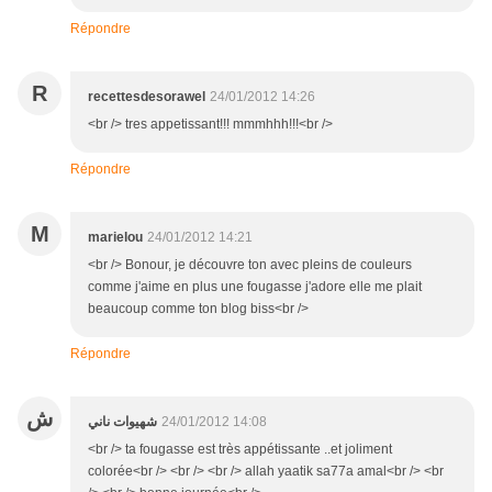
Répondre
R
recettesdesorawel
24/01/2012 14:26
<br /> tres appetissant!!! mmmhhh!!!<br />
Répondre
M
marielou
24/01/2012 14:21
<br /> Bonour, je découvre ton avec pleins de couleurs
comme j'aime en plus une fougasse j'adore elle me plait
beaucoup comme ton blog biss<br />
Répondre
ش
شهيوات ناني
24/01/2012 14:08
<br /> ta fougasse est très appétissante ..et joliment
colorée<br /> <br /> <br /> allah yaatik sa77a amal<br /> <br