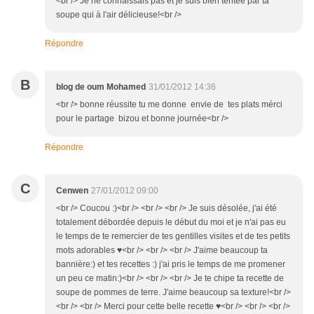
<br /> Je ne connaissais pas et je suis bien tentée par ta
soupe qui à l'air délicieuse!<br />
Répondre
B
blog de oum Mohamed
31/01/2012 14:36
<br /> bonne réussite tu me donne envie de tes plats mérci
pour le partage bizou et bonne journée<br />
Répondre
C
Cenwen
27/01/2012 09:00
<br /> Coucou :)<br /> <br /> <br /> Je suis désolée, j'ai été
totalement débordée depuis le début du moi et je n'ai pas eu
le temps de te remercier de tes gentilles visites et de tes petits
mots adorables ♥<br /> <br /> <br /> J'aime beaucoup ta
bannière:) et tes recettes :) j'ai pris le temps de me promener
un peu ce matin:)<br /> <br /> <br /> Je te chipe ta recette de
soupe de pommes de terre. J'aime beaucoup sa texture!<br />
<br /> <br /> Merci pour cette belle recette ♥<br /> <br /> <br />