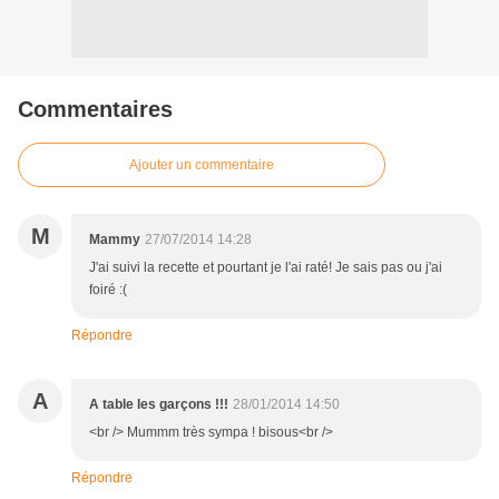
Commentaires
Ajouter un commentaire
M
Mammy
27/07/2014 14:28
J'ai suivi la recette et pourtant je l'ai raté! Je sais pas ou j'ai
foiré :(
Répondre
A
A table les garçons !!!
28/01/2014 14:50
<br /> Mummm très sympa ! bisous<br />
Répondre