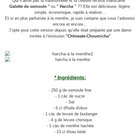
Qui n’aime pas la traditionnelle et la célèbre recette marocaine
"
Galette de semoule "
ou
" Harcha "
?? Elle est délicieuse, légère,
simple, économique, rapide à réaliser…
Et si en plus parfumée à la menthe, je suis certaine que vous l’adorerez
encore et encore…
J’opte pour cette version depuis qu’elle était préparée par une dame
invitée à l’émission
"Chhiwate-Choumicha"
* Ingrédients:
- 250 g de semoule fine
- 1 càc de sucre
- Sel
- 6 cl d'huile d'olive
- 1 càc de levure de boulanger
- 4 g de levure chimique
- 1 càs de menthe hachée
- 13 cl d'eau tiède