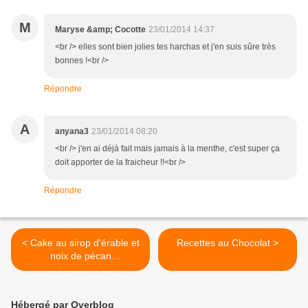
M
Maryse &amp; Cocotte
23/01/2014 14:37
<br /> elles sont bien jolies tes harchas et j'en suis sûre très
bonnes !<br />
Répondre
A
anyana3
23/01/2014 08:20
<br /> j'en ai déjà fait mais jamais à la menthe, c'est super ça
doit apporter de la fraicheur !!<br />
Répondre
< Cake au sirop d'érable et
Recettes au Chocolat >
noix de pécan
http://www.culinaireamoula.
com/article-cake-au-sirop-
d-erable-et-noix-de-pecan-
Hébergé par Overblog