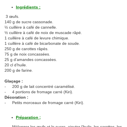
Ingrédients :
3 œufs.
140 g de sucre cassonade.
½ cuillère à café de cannelle.
½ cuillère à café de noix de muscade râpé.
1 cuillère à café de levure chimique.
1 cuillère à café de bicarbonate de soude.
250 g de carottes râpés.
75 g de noix concassées.
25 g d’amandes concassées.
20 cl d’huile.
200 g de farine.
Glaçage :
-
200 g de lait concentré caramélisé.
-
4 portions de fromage carré (Kiri).
Décoration :
-
Petits morceaux de fromage carré (Kiri).
Préparation ;
-
Mélanger les œufs et le sucre, ajouter l’huile, les carottes, les