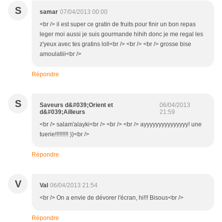
S
samar
07/04/2013 00:00
<br /> il est super ce gratin de fruits pour finir un bon repas
leger moi aussi je suis gourmande hihih donc je me regal les
z'yeux avec tes gratins loll<br /> <br /> <br /> grosse bise
amoulatiii<br />
Répondre
S
Saveurs d&#039;Orient et
06/04/2013
d&#039;Ailleurs
21:59
<br /> salam'alayki<br /> <br /> <br /> ayyyyyyyyyyyyyyy! une
tuerie!!!!!!!!! ))<br />
Répondre
V
Val
06/04/2013 21:54
<br /> On a envie de dévorer l'écran, hi!!! Bisous<br />
Répondre