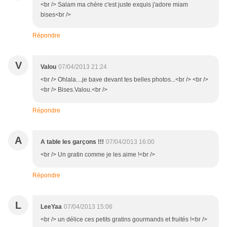
<br /> Salam ma chère c'est juste exquis j'adore miam
bises<br />
Répondre
V
Valou
07/04/2013 21:24
<br /> Ohlala....je bave devant tes belles photos...<br /> <br />
<br /> Bises.Valou.<br />
Répondre
A
A table les garçons !!!
07/04/2013 16:00
<br /> Un gratin comme je les aime !<br />
Répondre
L
LeeYaa
07/04/2013 15:06
<br /> un délice ces petits gratins gourmands et fruités !<br />