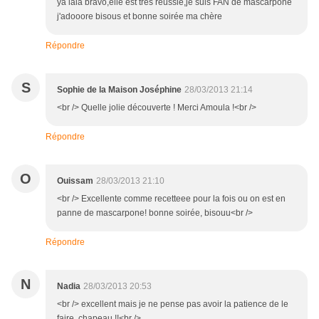
ya lala bravo,elle est tres réussie,je suis FAN de mascarpone
j'adooore bisous et bonne soirée ma chère
Répondre
S
Sophie de la Maison Joséphine
28/03/2013 21:14
<br /> Quelle jolie découverte ! Merci Amoula !<br />
Répondre
O
Ouissam
28/03/2013 21:10
<br /> Excellente comme recetteee pour la fois ou on est en
panne de mascarpone! bonne soirée, bisouu<br />
Répondre
N
Nadia
28/03/2013 20:53
<br /> excellent mais je ne pense pas avoir la patience de le
faire, chapeau !!<br />