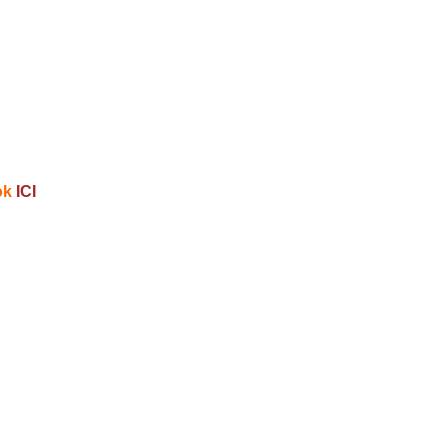
ok
ICI