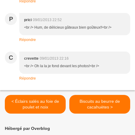
Répondre
P
prici
09/01/2013 22:52
<br /> Hum, de délicieux gâteaux bien goûteux!!<br />
Répondre
C
crevette
09/01/2013 22:16
<br /> Oh la la je fond devant les photos!<br />
Répondre
< Éclairs salés au foie de
Biscuits au beurre de
poulet et noix
cacahuètes >
Hébergé par Overblog