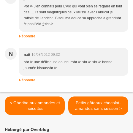
<br /> J'en connais pour L'Aid qui vont bien se régaler en tout
cas .... Ils sont magnifiques ceux laussi avec l abricot je
raffole de l abricot . BIsou ma douce sa approche a grand<br
/> pas l'Aid ;)<br />
Répondre
N
natt
16/08/2012 09:32
<br /> une délicieuse douceur<br /> <br /> <br /> bonne
journée bisous<br />
Répondre
< Gheriba aux amandes et
Petits gâteaux chocolat-
noisettes
amandes sans cuisson >
Hébergé par Overblog