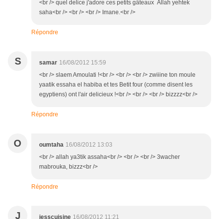
<br /> quel delice j'adore ces petits gâteaux Allah yehtek
saha<br /> <br /> <br /> Imane.<br />
Répondre
S
samar
16/08/2012 15:59
<br /> slaem Amoulati !<br /> <br /> <br /> zwiiine ton moule
yaatik essaha el habiba et tes Betit four (comme disent les
egyptiens) ont l'air delicieux !<br /> <br /> <br /> bizzzz<br />
Répondre
O
oumtaha
16/08/2012 13:03
<br /> allah ya3tik assaha<br /> <br /> <br /> 3wacher
mabrouka, bizzz<br />
Répondre
J
jesscuisine
16/08/2012 11:21