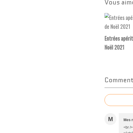
Vous aime
Entrées apérit
Noël 2021
Commente
M
Mes r
<br /