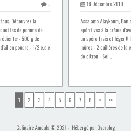
…
18 Décembre 2019
tous. Découvrez la
Assalamo Alaykoum, Bonjou
roquettes de pomme de
apéritives à la crème d'
grédients: - 500 g de
un apéro frais et léger !!
d'ail en poudre - 1/2 c.à.c
mûres - 2 cuillères de la 
de citron - Sel...
1
2
3
4
5
6
7
8
>
>>
Culinaire Amoula © 2021 - Hébergé par
Overblog