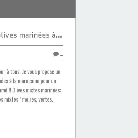
Assortiment d'olives marinées à la marocaine
…
ur à tous, Je vous propose un
nées à la marocaine pour un
umé !! Olives mixtes marinées:
es mixtes " moires, vertes,