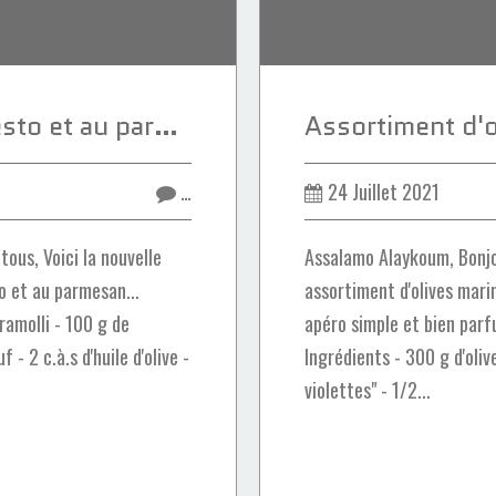
Fekkass salé au pesto et au parmesan
…
24 Juillet 2021
ous, Voici la nouvelle
Assalamo Alaykoum, Bonjo
o et au parmesan...
assortiment d'olives mari
ramolli - 100 g de
apéro simple et bien parf
- 2 c.à.s d'huile d'olive -
Ingrédients - 300 g d'oliv
violettes" - 1/2...