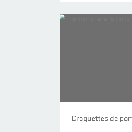
Apéros
Recettes Noël
Avocat
Saumon fumé