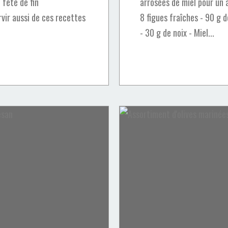
 fête de fin
arrosées de miel pour un a
rvir aussi de ces recettes
8 figues fraîches - 90 g
- 30 g de noix - Miel...