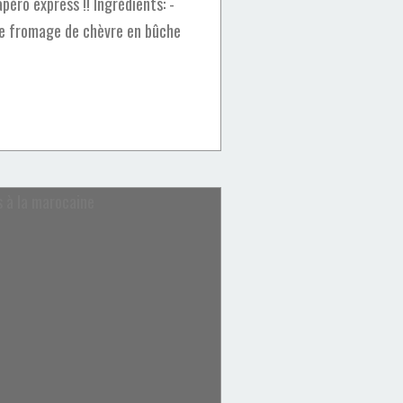
péro express !! Ingrédients: -
 de fromage de chèvre en bûche