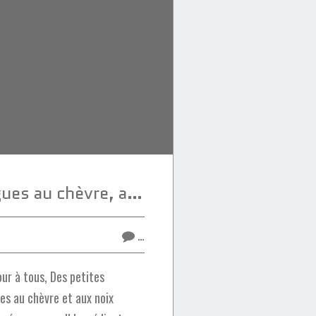
Bouchées de figues au chèvre, aux noix et au miel
…
ur à tous, Des petites
es au chèvre et aux noix