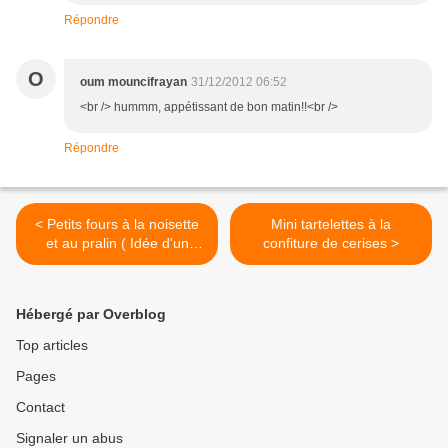
Répondre
O
oum mouncifrayan
31/12/2012 06:52
<br /> hummm, appétissant de bon matin!!<br />
Répondre
< Petits fours à la noisette
Mini tartelettes à la
et au pralin ( Idée d'un
confiture de cerises >
cadeau gourmand)
Hébergé par Overblog
Top articles
Pages
Contact
Signaler un abus