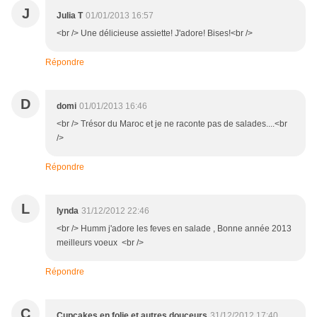
J
Julia T
01/01/2013 16:57
<br /> Une délicieuse assiette! J'adore! Bises!<br />
Répondre
D
domi
01/01/2013 16:46
<br /> Trésor du Maroc et je ne raconte pas de salades....<br
/>
Répondre
L
lynda
31/12/2012 22:46
<br /> Humm j'adore les feves en salade , Bonne année 2013
meilleurs voeux <br />
Répondre
C
Cupcakes en folie et autres douceurs
31/12/2012 17:40