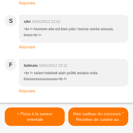
Répondre
S
silvi
16/01/2012 23:22
<br /> Hummm elle est bien jolie ! bonne soirée amoula,
bises<br />
Répondre
F
fatimato
16/01/2012 23:12
<br /> salam habibati alah ya3tik assaha rzala
bisouuuuuuuuuuuuu<br />
Répondre
< Pizza à la saveur
Mon cadeau du concours "
orientale
Recettes de cuisine aux
Epices" >