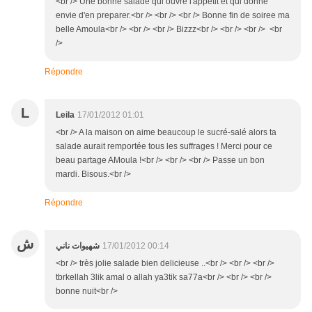
<br /> Une bonne salade qui ouvre l'appetit et qui donne
envie d'en preparer.<br /> <br /> <br /> Bonne fin de soiree ma
belle Amoula<br /> <br /> <br /> Bizzz<br /> <br /> <br /> <br
/>
Répondre
L
Leila
17/01/2012 01:01
<br /> A la maison on aime beaucoup le sucré-salé alors ta
salade aurait remportée tous les suffrages ! Merci pour ce
beau partage AMoula !<br /> <br /> <br /> Passe un bon
mardi. Bisous.<br />
Répondre
ش
شهيوات ناني
17/01/2012 00:14
<br /> très jolie salade bien delicieuse ..<br /> <br /> <br />
tbrkellah 3lik amal o allah ya3tik sa77a<br /> <br /> <br />
bonne nuit<br />