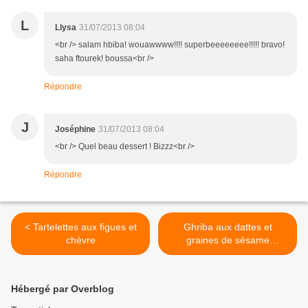
L
Llysa
31/07/2013 08:04
<br /> salam hbiba! wouawwww!!!! superbeeeeeeee!!!!! bravo!
saha ftourek! boussa<br />
Répondre
J
Joséphine
31/07/2013 08:04
<br /> Quel beau dessert ! Bizzz<br />
Répondre
< Tartelettes aux figues et
Ghriba aux dattes et
chèvre
graines de sésame
"Recette Aîd Al Fitr" >
Hébergé par Overblog