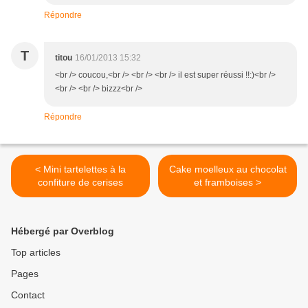
Répondre
T
titou
16/01/2013 15:32
<br /> coucou,<br /> <br /> <br /> il est super réussi !!:)<br />
<br /> <br /> bizzz<br />
Répondre
< Mini tartelettes à la
Cake moelleux au chocolat
confiture de cerises
et framboises >
Hébergé par Overblog
Top articles
Pages
Contact