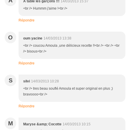
A
A table les garçons !!!
14/03/2013 15:37
<br /> Hummm j'aime !<br />
Répondre
O
oum yacine
14/03/2013 13:38
<br /> coucou Amoula ,une délicieux recette !!<br /> <br /> <br
/> bisous<br />
Répondre
S
silvi
14/03/2013 10:28
<br /> tres beau souflé Amoula et super original en plus ;)
bravoooo<br />
Répondre
M
Maryse &amp; Cocotte
14/03/2013 10:15