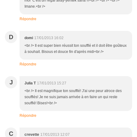
moi C'est un régal allay-yehtek saha !!!<br /> <br /> <br />
Imane.<br />
Répondre
D
domi
17/01/2013 16:02
<br /> Il est super bien réussit ton soufflé et il doit être goûteux
à souhait. Bisous et douce fin d'après midi<br />
Répondre
J
Julia T
17/01/2013 15:27
<br /> Il est magnifique ton soufflé! J'ai une peur atroce des
soufflés! Je ne suis jamais arrivée à en faire un qui reste
soufflé! Bises!<br />
Répondre
C
crevette
17/01/2013 12:07