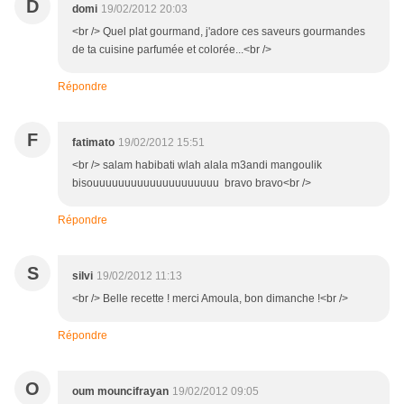
D
domi
19/02/2012 20:03
<br /> Quel plat gourmand, j'adore ces saveurs gourmandes
de ta cuisine parfumée et colorée...<br />
Répondre
F
fatimato
19/02/2012 15:51
<br /> salam habibati wlah alala m3andi mangoulik
bisouuuuuuuuuuuuuuuuuuuu bravo bravo<br />
Répondre
S
silvi
19/02/2012 11:13
<br /> Belle recette ! merci Amoula, bon dimanche !<br />
Répondre
O
oum mouncifrayan
19/02/2012 09:05