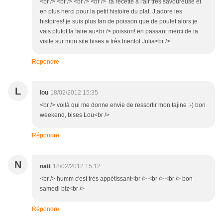
<br /> <br /> <br /> <br /> ta recette a l'air très savoureuse et
en plus nerci pour la petit histoire du plat. J,adore les
histoires! je suis plus fan de poisson que de poulet alors je
vais plutot la faire au<br /> poisson! en passant merci de ta
visite sur mon site.bises a très bientot.Julia<br />
Répondre
L
lou
18/02/2012 15:35
<br /> voilà qui me donne envie de ressortir mon tajine :-) bon
weekend, bises Lou<br />
Répondre
N
natt
18/02/2012 15:12
<br /> humm c'est très appétissant<br /> <br /> <br /> bon
samedi biz<br />
Répondre