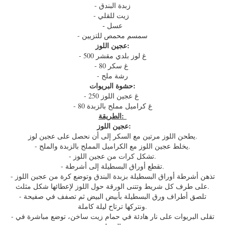
- زبدة البندق
- زيت للقلي
عسل
-
- سمسم محمص للتزيين
عجين اللوز:
- 500 غ لوز بلدي مقشر
- 80 غ سكر
- رشة ملح
حشوة البريوات:
- 250 غ عجين اللوز
- 80 غ كراميل مملح بالزبدة
الطريقة:
عجين اللوز:
يطحن اللوز مرتين مع السكر إلى أن نحصل على عجين لوز.
- يخلط عجين اللوز مع الكراميل المملح بالزبدة والملح.
- تشكل كرات من عجين اللوز.
- تقطع أوراق البسطيلة إلى أشرطة.
- تذهن أشرطة أوراق البسطيلة بزبدة البندق وتوضع كرة من عجين اللوز
على طرف كل شريط وتتنى الورقة حول اللوز لإعطائها شكل مثلث.
- تلصق أطراف ورق البسطيلة بأبيض البيض ثم تصفف في صفيحة
ونتركها ترتاح ليلة كاملة.
- تقلى البريوات على نار هادئة في حمام زيت ساخن، توضع مباشرة في