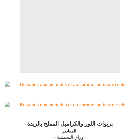
بريوات اللوز والكراميل المملح بالزبدة
المقادير:
- أوراق البسطيلة