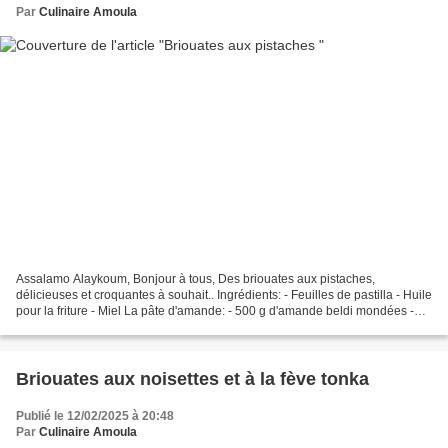
Par
Culinaire Amoula
Assalamo Alaykoum, Bonjour à tous, Des briouates aux pistaches,
délicieuses et croquantes à souhait.. Ingrédients: - Feuilles de pastilla - Huile
pour la friture - Miel La pâte d'amande: - 500 g d'amande beldi mondées -
100 g de sucre La farce pour brioates:...
Briouates aux noisettes et à la fève tonka
Publié le 12/02/2025 à 20:48
Par
Culinaire Amoula