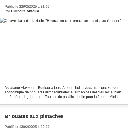
Publié le 22/02/2025 à 21:07
Par
Culinaire Amoula
Assalamo Alaykoum, Bonjour à tous, Aujourd'hui je vous mets une version
économique de briouates aux cacahuètes et aux épices délicieuses et bien
parfumées.. Ingrédients: - Feuilles de pastilla - Huile pour la friture - Miel La
farce pour brioates: - 600...
Briouates aux pistaches
Publié le 13/02/2025 à 20:39