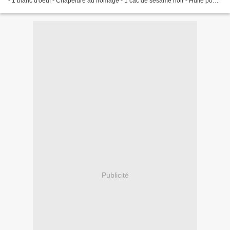
- 1 blanc d'oeuf - Chapelure au fromage - 1 càc de sésame noir - Huile pour
la friture La garniture:...
Publicité