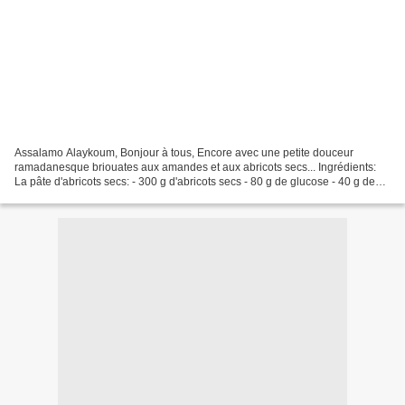
Assalamo Alaykoum, Bonjour à tous, Encore avec une petite douceur
ramadanesque briouates aux amandes et aux abricots secs... Ingrédients:
La pâte d'abricots secs: - 300 g d'abricots secs - 80 g de glucose - 40 g de
sucre - 40 g de beurre - Une goutte...