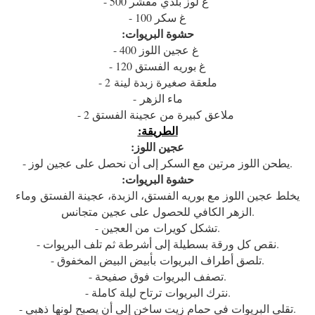
- 500 غ لوز بلدي مقشر
- 100 غ سكر
:حشوة البريوات
- 400 غ عجين اللوز
- 120 غ بوريه الفستق
- 2 ملعقة صغيرة زبدة لينة
- ماء الزهر
- 2 ملاعق كبيرة من عجينة الفستق
:الطريقة
:عجين اللوز
- يطحن اللوز مرتين مع السكر إلى أن نحصل على عجين لوز.
:حشوة البريوات
يخلط عجين اللوز مع بوريه الفستق، الزبدة، عجينة الفستق وماء
الزهر الكافي للحصول على عجين متجانس.
- تشكل كويرات من العجين.
- نقص كل ورقة بسطيلة إلى أشرطة ثم تلف البريوات.
- تلصق أطراف البريوات بأبيض البيض المخفوق.
- تصفف البريوات فوق صفيحة.
- نترك البريوات ترتاح ليلة كاملة.
ذهبي.
- تقلى البريوات في حمام زيت ساخن إلى أن يصبح لونها