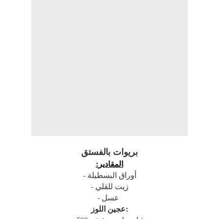
بريوات بالفستق
:المقادير
- أوراق البسطيلة
- زيت للقلي
- عسل
عجين اللوز: