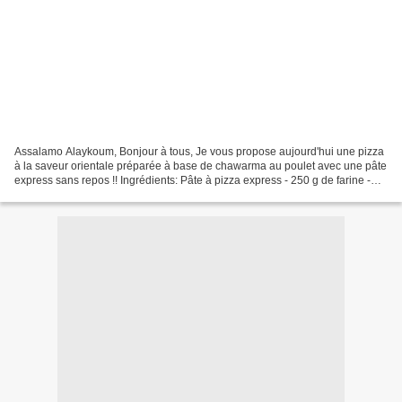
Assalamo Alaykoum, Bonjour à tous, Je vous propose aujourd'hui une pizza
à la saveur orientale préparée à base de chawarma au poulet avec une pâte
express sans repos !! Ingrédients: Pâte à pizza express - 250 g de farine -
100 g de yaourt nature - 40...