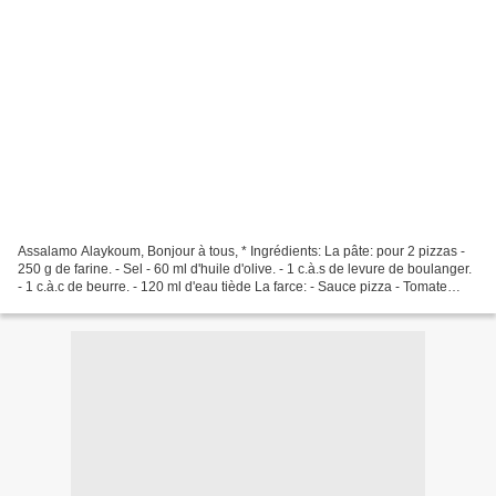
Assalamo Alaykoum, Bonjour à tous, * Ingrédients: La pâte: pour 2 pizzas -
250 g de farine. - Sel - 60 ml d'huile d'olive. - 1 c.à.s de levure de boulanger.
- 1 c.à.c de beurre. - 120 ml d'eau tiède La farce: - Sauce pizza - Tomate
cerise - Laitue - 300...