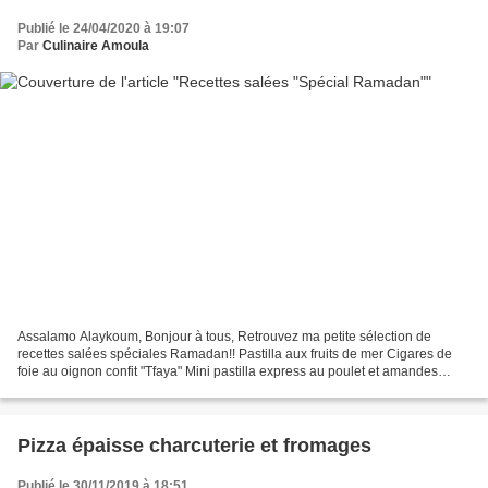
Publié le 24/04/2020 à 19:07
Par
Culinaire Amoula
Assalamo Alaykoum, Bonjour à tous, Retrouvez ma petite sélection de
recettes salées spéciales Ramadan!! Pastilla aux fruits de mer Cigares de
foie au oignon confit "Tfaya" Mini pastilla express au poulet et amandes
Rghaifs farcis au four Rghaïfs aux oignons...
Pizza épaisse charcuterie et fromages
Publié le 30/11/2019 à 18:51