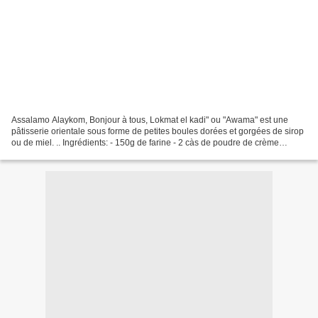
Assalamo Alaykom, Bonjour à tous, Lokmat el kadi" ou "Awama" est une
pâtisserie orientale sous forme de petites boules dorées et gorgées de sirop
ou de miel. .. Ingrédients: - 150g de farine - 2 càs de poudre de crème
pâtissière - 100 g de yaourt nature...