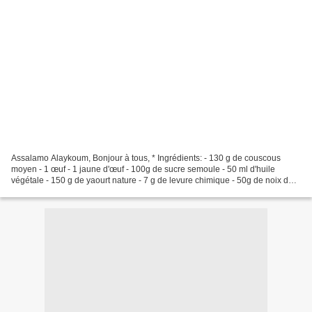
Assalamo Alaykoum, Bonjour à tous, * Ingrédients: - 130 g de couscous
moyen - 1 œuf - 1 jaune d'œuf - 100g de sucre semoule - 50 ml d'huile
végétale - 150 g de yaourt nature - 7 g de levure chimique - 50g de noix de
coco râpée - 2 càs d'eau de fleur d'oranger...