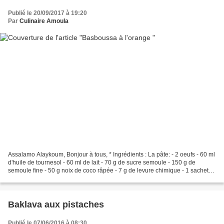
Publié le 20/09/2017 à 19:20
Par
Culinaire Amoula
Assalamo Alaykoum, Bonjour à tous, * Ingrédients : La pâte: - 2 oeufs - 60 ml
d'huile de tournesol - 60 ml de lait - 70 g de sucre semoule - 150 g de
semoule fine - 50 g noix de coco râpée - 7 g de levure chimique - 1 sachet
de sucre vanillé - le zeste...
Baklava aux pistaches
Publié le 07/06/2016 à 08:30