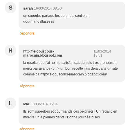
S
sarah
16/03/2014 08:50
un superbe partage,tes beignets sont bien
gourmands!bisesss
Répondre
H
http://le-couscous-
11/03/2014
marocain.blogspot.com
13:51
la recette que j'ai ne me satisfait pas ,je suis très preneuse !!
merci par avance<br /> un bon recette j'ais déjà traité un site
comme ca http://le-couscous-marocain.blogspot.com/
Répondre
L
lolo
11/03/2014 06:54
Ils sont superbes et gourmands ces beignets ! Un régal d'en
mordre un à pleines dents ! Bonne journée bises
Répondre