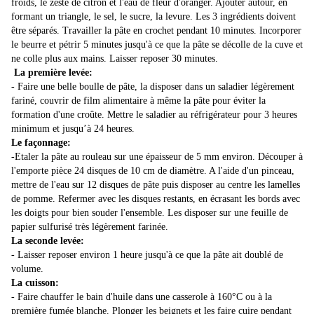
froids, le zeste de citron et l'eau de fleur d'oranger. Ajouter autour, en
formant un triangle, le sel, le sucre, la levure. Les 3 ingrédients doivent
être séparés. Travailler la pâte en crochet pendant 10 minutes. Incorporer
le beurre et pétrir 5 minutes jusqu'à ce que la pâte se décolle de la cuve et
ne colle plus aux mains. Laisser reposer 30 minutes.
La première levée:
- Faire une belle boulle de pâte, la disposer dans un saladier légèrement
fariné, couvrir de film alimentaire à même la pâte pour éviter la
formation d'une croûte. Mettre le saladier au réfrigérateur pour 3 heures
minimum et jusqu’à 24 heures.
Le façonnage:
-Etaler la pâte au rouleau sur une épaisseur de 5 mm environ. Découper à
l'emporte pièce 24 disques de 10 cm de diamètre. A l'aide d'un pinceau,
mettre de l'eau sur 12 disques de pâte puis disposer au centre les lamelles
de pomme. Refermer avec les disques restants, en écrasant les bords avec
les doigts pour bien souder l'ensemble. Les disposer sur une feuille de
papier sulfurisé très légèrement farinée.
La seconde levée:
- Laisser reposer environ 1 heure jusqu'à ce que la pâte ait doublé de
volume.
La cuisson:
- Faire chauffer le bain d'huile dans une casserole à 160°C ou à la
première fumée blanche. Plonger les beignets et les faire cuire pendant