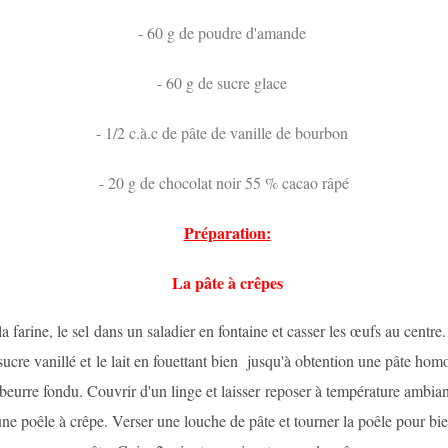
- 60 g de poudre d'amande
- 60 g de sucre glace
- 1/2 c.à.c de pâte de vanille de bourbon
- 20 g de chocolat noir 55 % cacao râpé
Préparation:
La pâte à crêpes
la farine, le sel dans un saladier en fontaine et casser les œufs au centre.
 sucre vanillé et le lait en fouettant bien jusqu'à obtention une pâte ho
 beurre fondu. Couvrir d'un linge et laisser
reposer à température ambian
une poêle à crêpe. Verser une louche de pâte et tourner la poêle pour bien