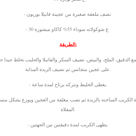
- نصف ملعقة صغيرة من عجينة فانيلا بوربون
- 30 غ شوكولاته سوداء 55% كاكاو مبشورة
الطريقة:
على عجين متجانس ثم نضيف الزبدة المذابة.
- يغطى الخليط ونتركه يرتاح لمدة ساعة.
المقلاة.
- يطهى الكريب لمدة دقيقتين من الجهتين.