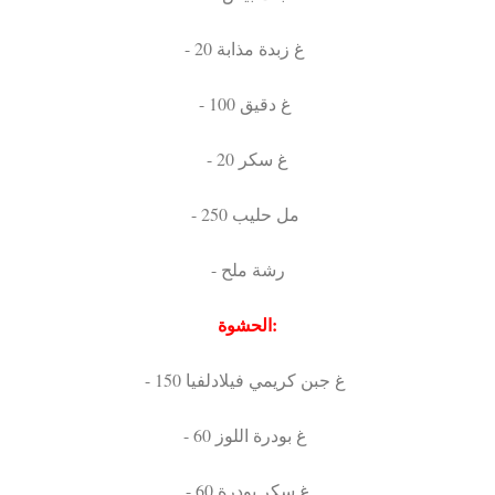
- 20 غ زبدة مذابة
- 100 غ دقيق
- 20 غ سكر
- 250 مل حليب
- رشة ملح
الحشوة:
- 150 غ جبن كريمي فيلادلفيا
- 60 غ بودرة اللوز
- 60 غ سكر بودرة