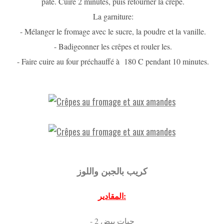
pâte. Cuire 2 minutes, puis retourner la crêpe.
La garniture:
- Mélanger le fromage avec le sucre, la poudre et la vanille.
- Badigeonner les crêpes et rouler les.
- Faire cuire au four préchauffé à 180 C pendant 10 minutes.
كريب بالجبن واللوز
المقادير:
- 2 حبات بيض