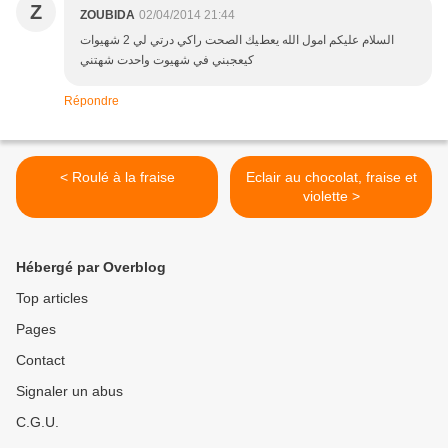
Z
ZOUBIDA
02/04/2014 21:44
ﺍﻟﺴﻠﺎﻡ ﻋﻠﻴﻜﻢ ﺍﻣﻮﻝ ﺍﻟﻠﻪ ﻳﻌﻂﻴﻚ ﺍﻟﺼﺤﺖ ﺭﺍﻛﻲ ﺩﺭﺗﻲ ﻟﻲ 2 ﺷﻬﻴﻮﺍﺕ
ﻛﻴﻌﺠﺒﻨﻲ ﻓﻲ ﺷﻬﻴﻮﺕ ﻭﺍﺣﺪﺕ شهتني
Répondre
< Roulé à la fraise
Eclair au chocolat, fraise et
violette >
Hébergé par Overblog
Top articles
Pages
Contact
Signaler un abus
C.G.U.