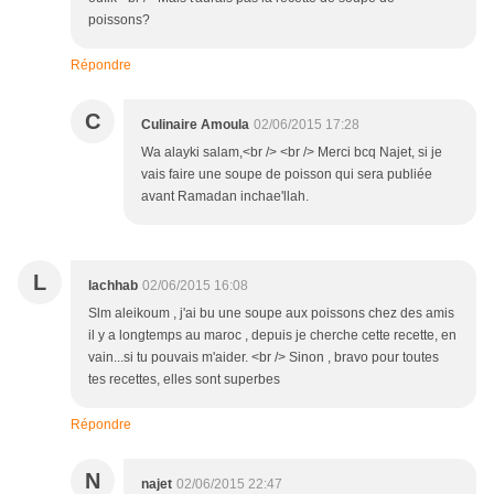
poissons?
Répondre
C
Culinaire Amoula
02/06/2015 17:28
Wa alayki salam,<br /> <br /> Merci bcq Najet, si je
vais faire une soupe de poisson qui sera publiée
avant Ramadan inchae'llah.
L
lachhab
02/06/2015 16:08
Slm aleikoum , j'ai bu une soupe aux poissons chez des amis
il y a longtemps au maroc , depuis je cherche cette recette, en
vain...si tu pouvais m'aider. <br /> Sinon , bravo pour toutes
tes recettes, elles sont superbes
Répondre
N
najet
02/06/2015 22:47