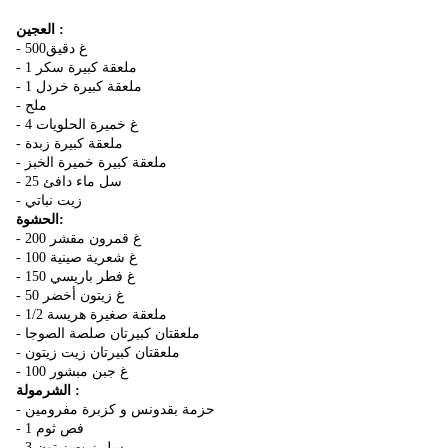
العجين :
- 500غ دقيق
- 1 ملعقة كبيرة سكر
- 1 ملعقة كبيرة خردل
- ملح
- 4 غ خميرة الحلويات
- ملعقة كبيرة زبدة
- ملعقة كبيرة خميرة الخبز
- 25 سل ماء دافئ
- زيت نباتي
الحشوة:
- 200 غ قمرون مقشر
- 100 غ شعرية صينية
- 150 غ فطر باريسي
- 50 غ زيتون أخضر
- 1/2 ملعقة صغيرة هريسة
- ملعقتان كبيرتان صلصة الصوجا
- ملعقتان كبيرتان زيت زيتون
- 100 غ جبن مبشور
الشرمولة :
- حزمة بقدونس و كزبرة مفرومين
- 1 فص ثوم
- 3 سل زيت زيتون