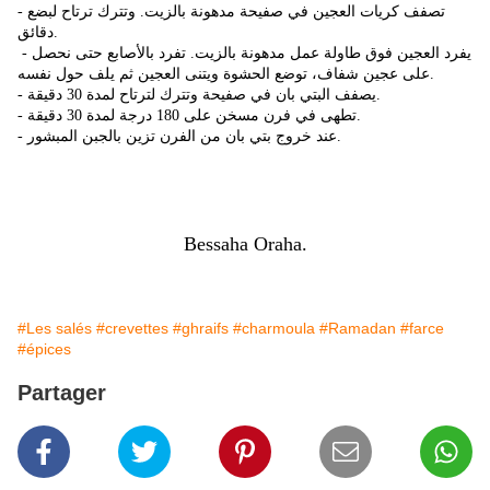
- تصفف كريات العجين في صفيحة مدهونة بالزيت. وتترك ترتاح لبضع
دقائق.
- يفرد العجين فوق طاولة عمل مدهونة بالزيت. تفرد بالأصابع حتى نحصل
على عجين شفاف، توضع الحشوة ويتنى العجين ثم يلف حول نفسه.
- يصفف البتي بان في صفيحة وتترك لترتاح لمدة 30 دقيقة.
- تطهى في فرن مسخن على 180 درجة لمدة 30 دقيقة.
- عند خروج بتي بان من الفرن تزين بالجبن المبشور.
Bessaha Oraha.
#Les salés
#crevettes
#ghraifs
#charmoula
#Ramadan
#farce
#épices
Partager