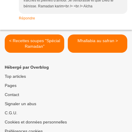
fraiches et pleines d'amour. Je t'embrasse et que Dieu te
bénisse. Ramadan karim<br /> <br /> Aïcha
Répondre
< Recettes soupes "Spécial
Mhallabia au safran >
Ramadan"
Hébergé par Overblog
Top articles
Pages
Contact
Signaler un abus
C.G.U.
Cookies et données personnelles
Préférences cookies