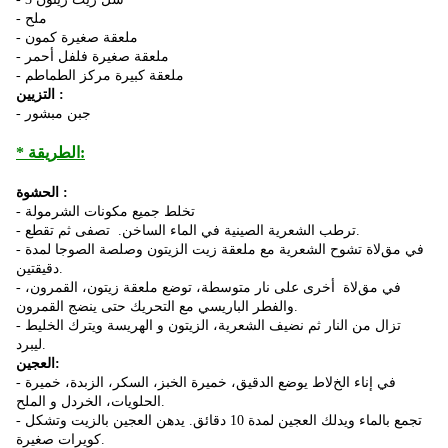
- ملح
- ملعقة صغيرة كمون
- ملعقة صغيرة فلفل أحمر
- ملعقة كبيرة مركز الطماطم
التزيين :
- جبن مبشور
* الطريقة:
الحشوة :
- تخلط جميع مكونات الشرمولة
- ترطب الشعرية الصينية في الماء الساخن. تصفى ثم تقطع.
- في مقﻻة تشوح الشعرية مع ملعقة زيت الزيتون وصلصة الصوجا لمدة
دقيقتين.
- في مقﻻة
أخرى
على نار متوسطة، توضع ملعقة زيتون، القمرون،
والفطر الباريسي مع التحريك حتى ينضج القمرون.
- تزال من النار ثم نضيف الشعرية، الزيتون و الهريسة ويترك الخليط
ليبرد.
العجين:
- في إناء الخﻻط يوضع الدقيق، خميرة الخبز، السكر، الزبدة، خميرة
الحلويات، الخردل و الملح.
- تجمع بالماء ويدلك العجين لمدة 10 دقائق. يدهن العجين بالزيت وتشكل
كويرات صغيرة.