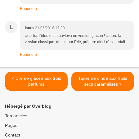
Répondre
L
laura
21/06/2016 17:39
c'est top l'idée de la pavlova en version glacée ! j'adore la
version classique, donc pour l'été, préparé ainsi c'est parfait
Répondre
< Crème glacée aux trois
Tajine de dinde aux fruits
parfums
secs caramélisés >
Hébergé par Overblog
Top articles
Pages
Contact