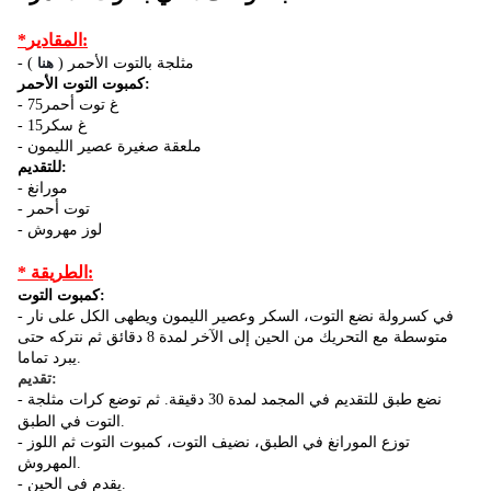
*المقادير:
- ( مثلجة بالتوت اﻷحمر (
هنا
كمبوت التوت اﻷحمر:
- 75غ توت أحمر
- 15غ سكر
- ملعقة صغيرة عصير الليمون
للتقديم:
- مورانغ
- توت أحمر
- لوز مهروش
* الطريقة:
كمبوت التوت:
- في كسرولة نضع التوت، السكر وعصير الليمون ويطهی الكل علی نار
متوسطة مع التحريك من الحين إلی اﻵخر لمدة 8 دقائق ثم نتركه حتی
يبرد تماما.
تقديم:
- نضع طبق للتقديم في المجمد لمدة 30 دقيقة.
ثم
توضع كرات مثلجة
التوت في الطبق.
- توزع المورانغ في الطبق، نضيف التوت، كمبوت التوت ثم اللوز
المهروش.
- يقدم في الحين.