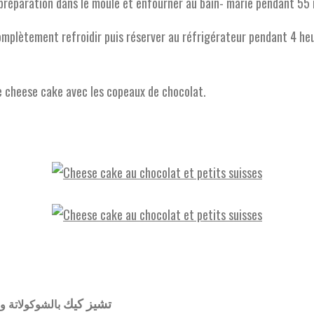
 préparation dans le moule et enfourner au bain- marie pendant 55
omplètement refroidir puis réserver au réfrigérateur pendant 4 he
e cheese cake avec les copeaux de chocolat.
تشيز
كيك
بالشوكولاتة
وب