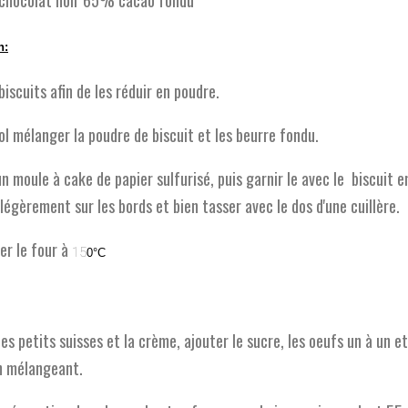
 chocolat noir 65% cacao fondu
n:
 biscuits afin de les réduir en poudre.
ol mélanger la poudre de biscuit et les beurre fondu.
un moule à cake de papier sulfurisé, puis garnir le avec le biscuit e
égèrement sur les bords et bien tasser avec le dos d'une cuillère.
er le four à
15
0°C
les petits suisses et la crème, ajouter le sucre, les oeufs un à un et
n mélangeant.