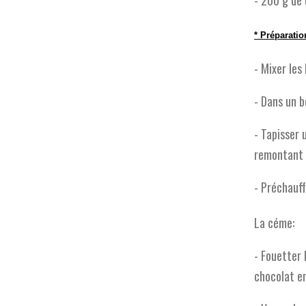
- 200 g de
* Préparatio
- Mixer les
- Dans un b
- Tapisser 
remontant l
- Préchauff
La céme:
- Fouetter 
chocolat e