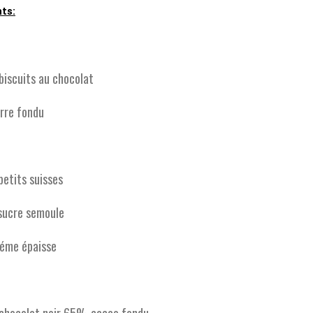
nts:
biscuits au chocolat
urre fondu
petits suisses
 sucre semoule
réme épaisse