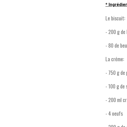
* Ingrédie
Le biscuit:
- 200 g de 
- 80 de be
La créme:
- 750 g de 
- 100 g de
- 200 ml c
- 4 oeufs