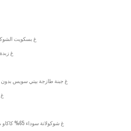
- 200 غ بسكويت الشوكولاتة
غ زبدة مذ
- 750 غ جبنة طازجة بيتي سويس بدون سكر
غ س
- 200 غ شوكولاتة سوداء 65% كاكاو مذابة