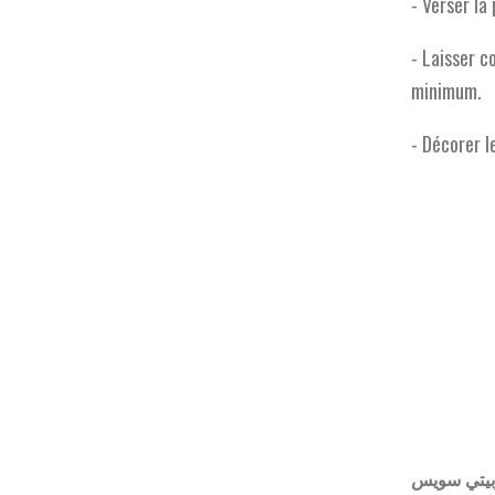
- Verser la
- Laisser c
minimum.
- Décorer l
يتي
سويس