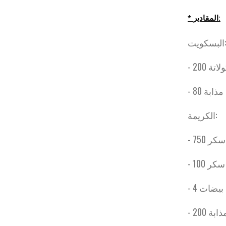
* المقادير:
البسكويت:
- 80 ابة
الكريمة:
- 100 كر
- 4 بيضات