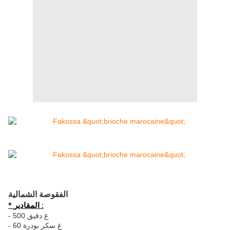
الفقوصة
الشمالية
* المقادير :
- 500 غ دقيق
- 60 غ سكر بودرة