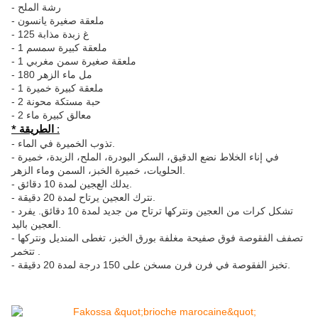
- رشة الملح
- ملعقة صغيرة يانسون
- 125 غ زبدة مذابة
- 1 ملعقة كبيرة سمسم
- 1 ملعقة صغيرة سمن مغربي
- 180 مل ماء الزهر
- 1 ملعقة كبيرة خميرة
- 2 حبة مستكة محونة
- 2 معالق كبيرة ماء
* الطريقة :
- تذوب الخميرة في الماء.
- في إناء الخلاط نضع الدقيق، السكر البودرة، الملح، الزبدة، خميرة
الحلويات، خميرة الخبز، السمن وماء الزهر.
- يدلك العجين لمدة 10 دقائق.
- نترك العجين يرتاح لمدة 20 دقيقة.
- تشكل كرات من العجين ونتركها ترتاح من جديد لمدة 10 دقائق. يفرد
العجين باليد.
- تصفف الفقوصة فوق صفيحة مغلفة بورق الخبز، تغطى المنديل ونتركها
تتخمر .
- تخبز الفقوصة في فرن فرن مسخن على 150 درجة لمدة 20 دقيقة.