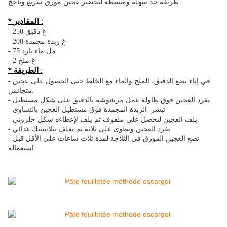
طريقة جد سهلة ومبسطة لتحضير عجين مورق سريع وناجح
* المقادير :
- 250 غ دقيق
- 200 غ زبدة مجمدة
- 75 مل ماء بارد
- 2 غ ملح
* الطريقة :
- في إناء نضع الدقيق، الملح والماء مع الخلط حتى الحصول على عجين
متجانس.
- يفرد العجين فوق طاولة عمل مرشوشة بالدقيق على شكل مستطيل.
- تبشر الزبدة المجمدة فوق مستطيل العجين بالتساوي
- يلف العجين لنحصل على ملفوف ثم يلف لإعطاءه شكل حلزوني.
- يفرد العجين ويطوى على ثلاثة ثم يغلف ببلاستيك غدائي
- نضع العجين المورق في الثلاجة لمدة ثلاث ساعات على الأقل قبل
استعماله