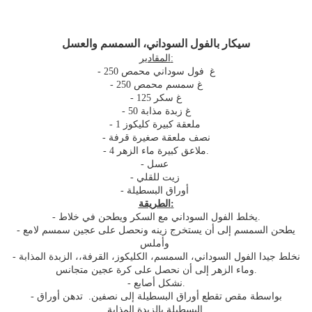
سيكار بالفول السوداني، السمسم والعسل
المقادير:
- 250 غ فول سوداني محمص
- 250 غ سمسم محمص
- 125 غ سكر
- 50 غ زبدة مذابة
- 1 ملعقة كبيرة كليكوز
- نصف ملعقة صغيرة قرفة
- 4 ملاعق كبيرة ماء الزهر.
- عسل
- زيت للقلي
- أوراق البسطيلة
الطريقة:
- يخلط الفول السوداني مع السكر ويطحن في خلاط.
- يطحن السمسم إلى أن يستخرج زينه ونحصل على عجين سمسم لامع
وأملس
- نخلط جيدا الفول السوداني، السمسم، الكليكوز، القرفة،، الزبدة المذابة
وماء الزهر إلى أن نحصل على كرة عجين متجانس.
- نشكل أصابع.
- بواسطة مقص تقطع أوراق البسطيلة إلى نصفين. تدهن أوراق
البسطيلة بالزبدة المذابة.