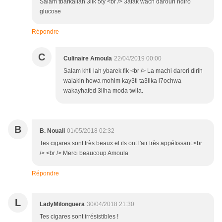
Salam tbarkallah 3lik 5ty <br /> 3afak wach darouri ndiro
glucose
Répondre
C
Culinaire Amoula
22/04/2019 00:00
Salam khti lah ybarek fik <br /> La machi darori dirih
walakin howa mohim kay3ti ta3lika l7ochwa
wakayhafed 3liha moda twila.
B
B. Nouali
01/05/2018 02:32
Tes cigares sont très beaux et ils ont l'air très appétissant.<br
/> <br /> Merci beaucoup Amoula
Répondre
L
LadyMilonguera
30/04/2018 21:30
Tes cigares sont irrésistibles !