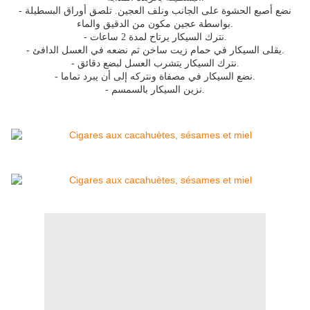
- نضع أصبع الحشوة على الجانب ونلف العجين. تلصق أوراق البسطيلة
بواسطة عجين مكون من الدقيق والماء.
- نترك السيكار يرتاح لمدة 2 ساعات.
- يقلى السيكار في حمام زيت ساخن ثم نضعه في العسل الدافئ.
- نترك السيكار يتشرب العسل لبضع دقائق.
- نضع السيكار في مصفاة ونتركه إلى أن يبرد تماما.
- نزين السيكار بالسمسم.