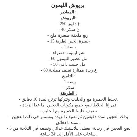
بريوش الليمون
المقادير :
البريوش:
- 250 غ دقيق
- 40 غ سكر
- ربع ملعقة صغيرة ملح
- 15 خميرة الخبز الطرية
- 1 بيضة
- بشر ليمونة خضراء
- 60 مل عصير الليمون
- 50 مل حليب دافئ
- 60 غ زبدة ممتازة نصف مملحة
للتلميع:
- 1 بيضة
- سكر
الطريقة :
- تخلط الخميرة مع والحليب ونتركها ترتاح لمدة 10 دقائق.
- في إنا الخلاط نضع جميع مكونات العجين ما عدا الزبدة.
- نضيف خليط الخميرة مع الحليب.
- يدلك العجين لمدة دقيقتين ثم نضيف الزبدة ونستمر في دلك العجين
لمدة 8 دقائق.
- نضع العجين في زبدية، يغطى ببلاستيك غدائي ونصعه في الثلاجة من 3
ساعات على الأقل إلى 24 ساعة.