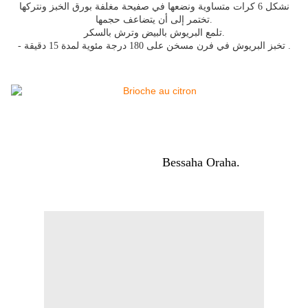
نشكل 6 كرات متساوية ونضعها في صفيحة مغلفة بورق الخبز ونتركها
تختمر إلى أن يتضاعف حجمها.
تلمع البريوش بالبيض وترش بالسكر.
- تخبز البريوش في فرن مسخن على 180 درجة مئوية لمدة 15 دقيقة .
Bessaha Oraha.