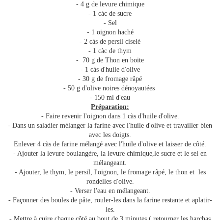
- 4 g de levure chimique
- 1 càc de sucre
- Sel
- 1 oignon haché
- 2 càs de persil ciselé
- 1 càc de thym
- 70 g de Thon en boite
- 1 càs d'huile d'olive
- 30 g de fromage râpé
- 50 g d'olive noires dénoyautées
- 150 ml d'eau
Préparation:
- Faire revenir l'oignon dans 1 càs d'huile d'olive.
- Dans un saladier mélanger la farine avec l'huile d'olive et travailler bien
avec les doigts.
Enlever 4 càs de farine mélangé avec l'huile d'olive et laisser de côté.
- Ajouter la levure boulangère, la levure chimique,le sucre et le sel en
mélangeant.
- Ajouter, le thym, le persil, l'oignon, le fromage râpé, le thon et les
rondelles d'olive.
- Verser l'eau en mélangeant.
- Façonner des boules de pâte, rouler-les dans la farine restante et aplatir-
les.
- Mettre à cuire chaque côté au bout de 3 minutes ( retourner les harchas