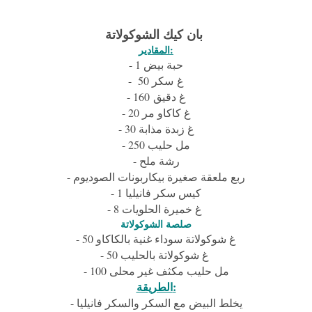
بان كيك الشوكولاتة
المقادير:
- 1 حبة بيض
- 50 غ سكر
- 160 غ دقيق
- 20 غ كاكاو مر
- 30 غ زبدة مذابة
- 250 مل حليب
- رشة ملح
- ربع ملعقة صغيرة بيكاربونات الصوديوم
- 1 كيس سكر فانيليا
- 8 غ خميرة الحلويات
صلصة الشوكولاتة
- 50 غ شوكولاتة سوداء غنية بالكاكاو
- 50 غ شوكولاتة بالحليب
- 100 مل حليب مكثف غير محلى
الطريقة:
- يخلط البيض مع السكر والسكر فانيليا