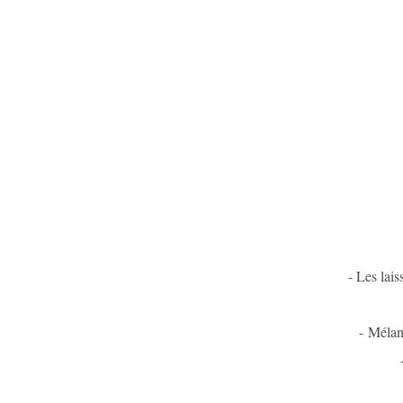
- Les lais
-
Mélan