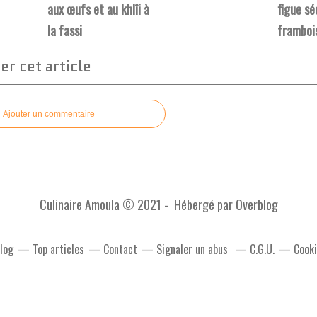
aux œufs et au khlîi à
figue sé
la fassi
framboi
r cet article
Ajouter un commentaire
Culinaire Amoula © 2021 - Hébergé par
Overblog
blog
Top articles
Contact
Signaler un abus
C.G.U.
Cooki