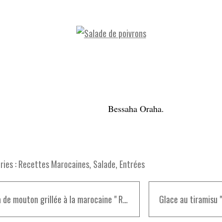
Bessaha Oraha.
ies :
Recettes Marocaines
,
Salade
,
Entrées
Kefta de mouton grillée à la marocaine " Recettes Aid-al-Adha"