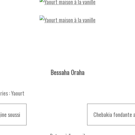
Bessaha Oraha
ies :
Yaourt
jine soussi
Chebakia fondante a