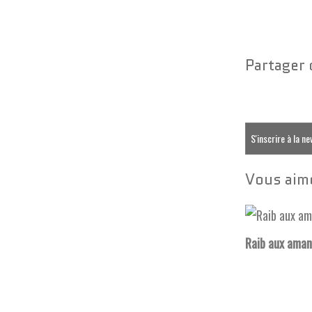
Partager 
S'inscrire à la n
Vous aime
Raib aux ama