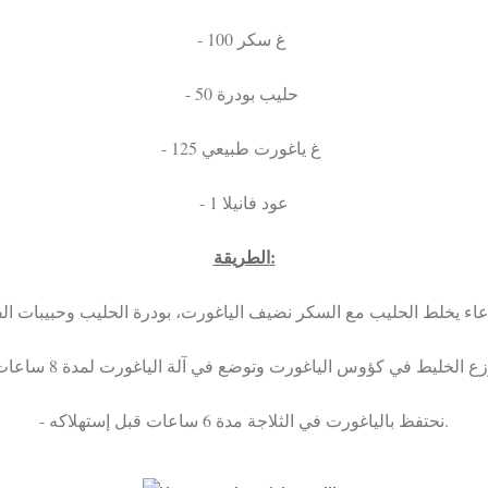
- 100 غ سكر
- 50 حليب بودرة
- 125 غ ياغورت طبيعي
- 1 عود فانيلا
الطريقة:
- نحتفظ بالياغورت في الثلاجة مدة 6 ساعات قبل إستهلاكه.