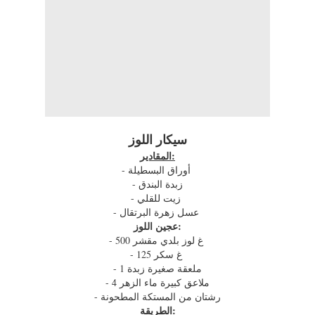
سيكار اللوز
المقادير:
- أوراق البسطيلة
- زبدة البندق
- زيت للقلي
- عسل زهرة البرتقال
عجين اللوز:
- 500 غ لوز بلدي مقشر
- 125 غ سكر
- 1 ملعقة صغيرة زبدة
- 4 ملاعق كبيرة ماء الزهر
- رشتان من المستكة المطحونة
الطريقة: