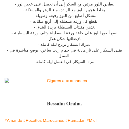
- يطحن اللوز مرتين مع السكر إلى أن نحصل على عجين لوز.
- يخلط عجين اللوز مع الزبدة، ماء الزهر والمستكة.
- تشكل أصابع من اللوز رفيعة وطويلة.
- تقطع كل ورقة بسطيلة إلى أربع مثلثات
- تذهن مثلثات البسطيلة بزبدة البندق.
- نضع أصبع اللوز على حافة ورقة البسطيلة وتلف ورقة البسطيلة
لإعطائها شكل هلال.
- نترك السيكار يرتاح ليلة كاملة.
- يقلى السيكار على نار هادئة في حمام زيت ساخن، يوضع مباشرة في
العسل.
- نترك السيكار في العسل ليلة كاملة.
Bessaha Oraha.
#Amande
#Recettes Marocaines
#Ramadan
#Miel