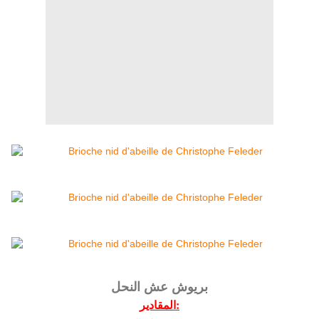
بريوش عش النحل
المقادير: