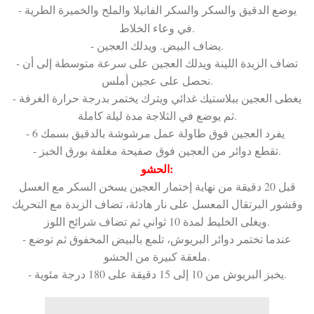
- يوضع الدقيق والسكر والسكر الفانيلا والملح والخميرة الطرية
في وعاء الخلاط.
- يضاف البيض. ويدلك العجين.
- تضاف الزبدة اللينة ويدلك العجين على سرعة متوسطة إلى أن
نحصل على عجين أملس.
- يغطى العجين ببلاستيك غدائي ويترك يختمر بدرجة حرارة الغرفة
ثم يوضع في الثلاجة مدة ليلة كاملة.
- يفرد العجين فوق طاولة عمل مرشوشة بالدقيق بسمك 6
- تقطع دوائر من العجين فوق صفيحة مغلفة بورق الخبز.
الحشو:
قبل 20 دقيقة من نهاية إختمار العجين يسخن السكر مع العسل
وقشور البرتقال المعسل على نار هادئة، تضاف الزبدة مع التحريك
ويغلى الخليط لمدة 10 ثواني ثم تضاف شرائح اللوز.
- عندما تختمر دوائر البريوش، تلمع بالبيض المخفوق ثم توضع
ملعقة كبيرة من الحشو.
- يخبز البريوش من 10 إلى 15 دقيقة على 180 درجة مئوية.