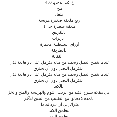
- 400 غ كبد الدجاج
- ملح
- فلفل
- ربع ملعقة صغيرة هريسة
- 1 ملعقة صغيرة خل
للتزيين:
بريوات
- أوراق البسطيلة محمرة
الطريقة:
التفاية:
- عندما ينضج البصل ويجف من مائه يكرمل على نار هادئة لكي
يتكرمل البصل دون أن يحترق.
- عندما ينضج البصل ويجف من مائه يكرمل على نار هادئة لكي
يتكرمل البصل دون أن يحترق.
الكبد:
في مقلاة يشوح الكبد مع الزيت، الثوم والهريسة والملح والخل
لمدة 6 دقائق مع التقليب من الحين للآخر.
- يترك إلى أن يبرد تماما.
- يطحن الكبد.
-يطحن اللوز.