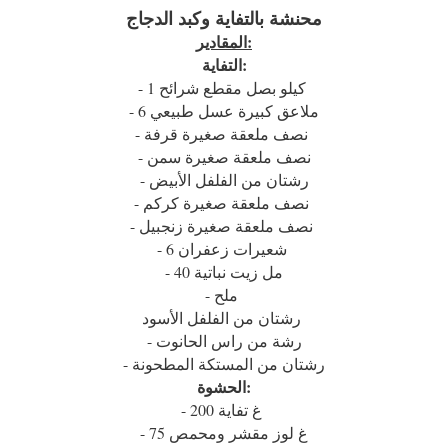
محنشة بالتفاية وكبد الدجاج
المقادير:
التفاية:
- 1 كيلو بصل مقطع شرائح
- 6 ملاعق كبيرة عسل طبيعي
- نصف ملعقة صغيرة قرفة
- نصف ملعقة صغيرة سمن
- رشتان من الفلفل الأبيض
- نصف ملعقة صغيرة كركم
- نصف ملعقة صغيرة زنجبيل
- 6 شعيرات زعفران
- 40 مل زيت نباتية
- ملح
رشتان من الفلفل الأسود
- رشة من راس الحانوت
- رشتان من المستكة المطحونة
الحشوة:
- 200 غ تفاية
- 75 غ لوز مقشر ومحمص