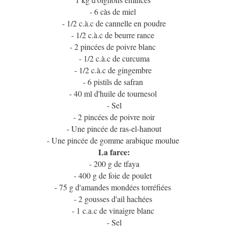
- 6 càs de miel
- 1/2 c.à.c de cannelle en poudre
- 1/2 c.à.c de beurre rance
- 2 pincées de poivre blanc
- 1/2 c.à.c de curcuma
- 1/2 c.à.c de gingembre
- 6 pistils de safran
- 40 ml d'huile de tournesol
- Sel
- 2 pincées de poivre noir
- Une pincée de ras-el-hanout
- Une pincée de gomme arabique moulue
La farce:
- 200 g de tfaya
- 400 g de foie de poulet
- 75 g d'amandes mondées torréfiées
- 2 gousses d'ail hachées
- 1 c.a.c de vinaigre blanc
- Sel