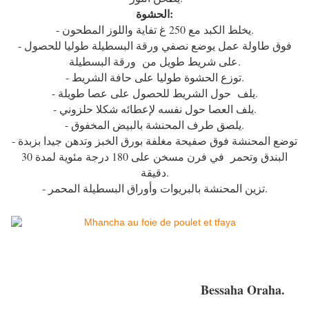
الحشوة:
- يخلط الكبد مع 250 غ تفاية واللوز المطحون.
- فوق طاولة عمل يوضع نصفي ورقة البسطيلة طوليا للحصول
على شريط طويل من ورقة البسطيلة.
- توزع الحشوة طوليا على حافة الشريط.
- يلف حول الشريط للحصول على عصا طويلة.
- يلف العصا حول نفسه لإعطائه شكلا حلزوني.
- يلصق طرف المحنشة بالبيض المخفوق.
- توضع المحنشة فوق صفيحة مغلفة بورق الخبز وتدهن جيدا بزبدة
البندق وتحمر في فرن مسخن على 180 درجة مئوية لمدة 30
دقيقة.
- تزين المحنشة بالبريوات وأوراق البسطيلة المحمر.
Bessaha Oraha.