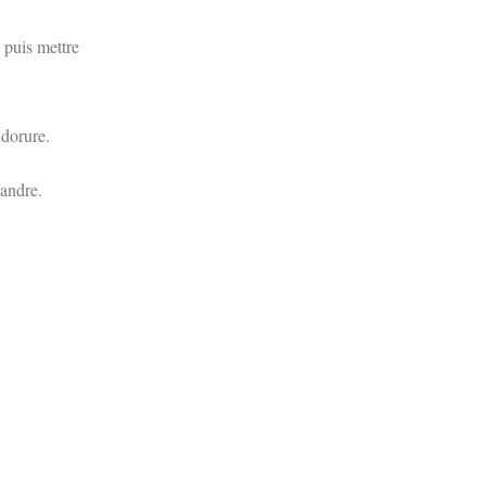
e puis mettre
 dorure.
iandre.