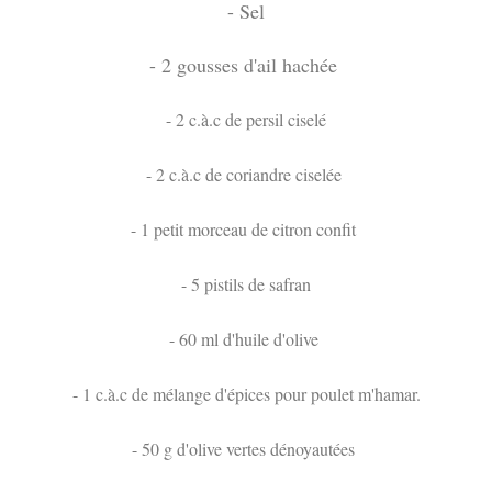
- Sel
- 2 gousses d'ail hachée
- 2 c.à.c de persil ciselé
- 2 c.à.c de coriandre ciselée
- 1 petit morceau de citron confit
- 5 pistils de safran
- 60 ml d'huile d'olive
- 1 c.à.c de mélange d'épices pour poulet m'hamar.
- 50 g d'olive vertes dénoyautées