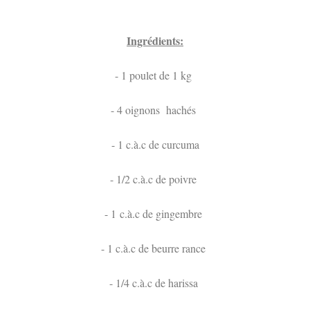
Ingrédients:
- 1 poulet de 1 kg
- 4 oignons hachés
- 1 c.à.c de curcuma
- 1/2 c.à.c de poivre
- 1 c.à.c de gingembre
- 1 c.à.c de beurre rance
- 1/4 c.à.c de harissa