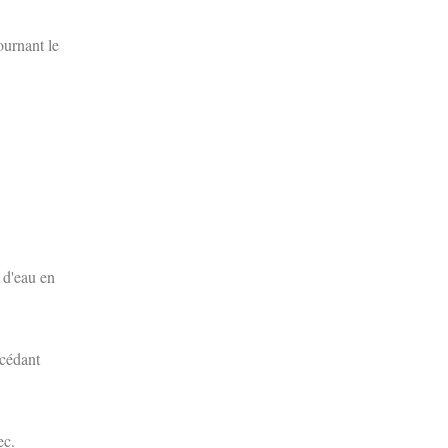
ournant le
 d'eau en
xcédant
ec.